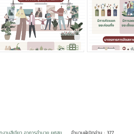
ักงานสีเขียว อาคารอำนวย ยศสุข
จำนวนผู้เปิดอ่าน : 377