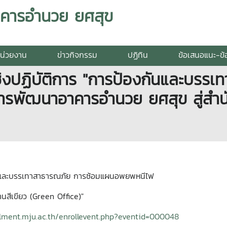
อาคารอำนวย ยศสุข
หน่วยงาน
ข่าวกิจกรรม
ปฏิทิน
ข้อเสนอแนะ-ข้อ
ชิงปฏิบัติการ "การป้องกันและบรร
รพัฒนาอาคารอำนวย ยศสุข สู่สำนั
กันและบรรเทาสาธารณภัย การซ้อมแผนอพยพหนีไฟ
สีเขียว (Green Office)"
llment.mju.ac.th/enrollevent.php?eventid=000048